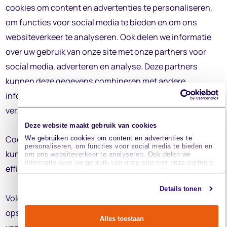
cookies om content en advertenties te personaliseren,
om functies voor social media te bieden en om ons
websiteverkeer te analyseren. Ook delen we informatie
over uw gebruik van onze site met onze partners voor
social media, adverteren en analyse. Deze partners
kunnen deze gegevens combineren met andere
informatie die u aan ze heeft verstrekt of die ze hebben
verzameld op basis van uw gebruik van hun services.
Deze website maakt gebruik van cookies
Cookies zijn kleine tekstbestanden die door websites
We gebruiken cookies om content en advertenties te
personaliseren, om functies voor social media te bieden en
kunnen worden gebruikt om gebruikerservaringen
om ons websiteverkeer te analyseren. Ook delen we
informatie over uw gebruik van onze site met onze partners
efficiënter te maken.
voor social media, adverteren en analyse. Deze partners
kunnen deze gegevens combineren met andere informatie
die u aan ze heeft verstrekt of die ze hebben verzameld op
Details tonen
basis van uw gebruik van hun services.
Volgens de wet mogen wij cookies op uw apparaat
opslaan als ze strikt noodzakelijk zijn voor het gebruik
Alles toestaan