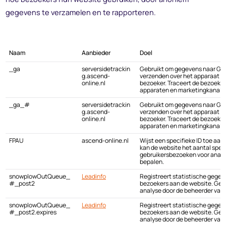
gegevens te verzamelen en te rapporteren.
Naam
Aanbieder
Doel
_ga
serversidetrackin
Gebruikt om gegevens naar Goo
g.ascend-
verzenden over het apparaat e
online.nl
bezoeker. Traceert de bezoeker
apparaten en marketingkanale
_ga_#
serversidetrackin
Gebruikt om gegevens naar Goo
g.ascend-
verzenden over het apparaat e
online.nl
bezoeker. Traceert de bezoeker
apparaten en marketingkanale
FPAU
ascend-online.nl
Wijst een specifieke ID toe aan
kan de website het aantal spec
gebruikersbezoeken voor analy
bepalen.
snowplowOutQueue_
Leadinfo
Registreert statistische gegev
#_post2
bezoekers aan de website. Gebr
analyse door de beheerder van 
snowplowOutQueue_
Leadinfo
Registreert statistische gegev
#_post2.expires
bezoekers aan de website. Gebr
analyse door de beheerder van 