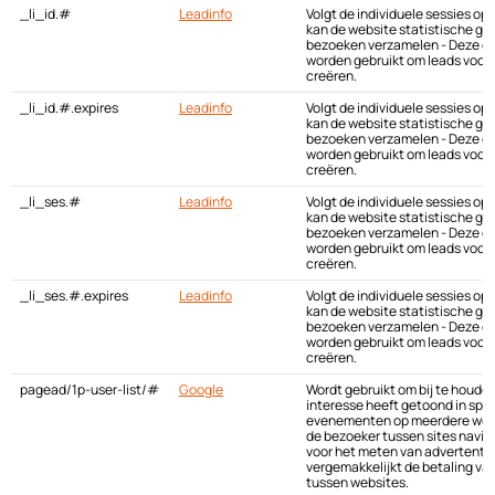
_li_id.#
Leadinfo
Volgt de individuele sessies op
kan de website statistische g
bezoeken verzamelen - Deze g
worden gebruikt om leads voor
creëren.
_li_id.#.expires
Leadinfo
Volgt de individuele sessies op
kan de website statistische g
bezoeken verzamelen - Deze g
worden gebruikt om leads voor
creëren.
_li_ses.#
Leadinfo
Volgt de individuele sessies op
kan de website statistische g
bezoeken verzamelen - Deze g
worden gebruikt om leads voor
creëren.
_li_ses.#.expires
Leadinfo
Volgt de individuele sessies op
kan de website statistische g
bezoeken verzamelen - Deze g
worden gebruikt om leads voor
creëren.
pagead/1p-user-list/#
Google
Wordt gebruikt om bij te houde
interesse heeft getoond in spe
evenementen op meerdere webs
de bezoeker tussen sites navige
voor het meten van advertenti
vergemakkelijkt de betaling va
tussen websites.