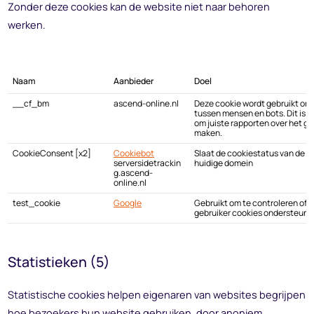
Zonder deze cookies kan de website niet naar behoren
werken.
Naam
Aanbieder
Doel
__cf_bm
ascend-online.nl
Deze cookie wordt gebruikt om
tussen mensen en bots. Dit is g
om juiste rapporten over het ge
maken.
CookieConsent [x2]
Cookiebot
Slaat de cookiestatus van de ge
serversidetrackin
huidige domein
g.ascend-
online.nl
test_cookie
Google
Gebruikt om te controleren of 
gebruiker cookies ondersteunt.
Statistieken (5)
Statistische cookies helpen eigenaren van websites begrijpen
hoe bezoekers hun website gebruiken, door anoniem