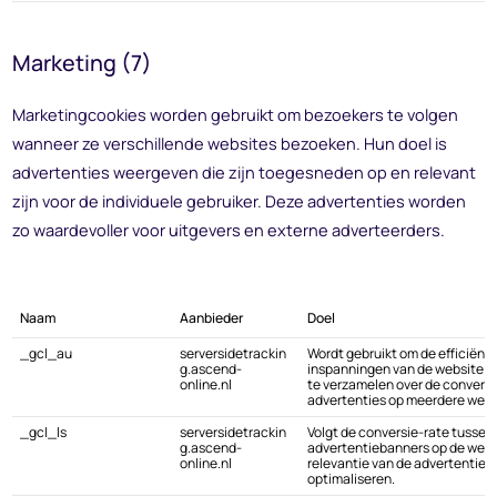
Marketing (7)
Marketingcookies worden gebruikt om bezoekers te volgen
wanneer ze verschillende websites bezoeken. Hun doel is
advertenties weergeven die zijn toegesneden op en relevant
zijn voor de individuele gebruiker. Deze advertenties worden
zo waardevoller voor uitgevers en externe adverteerders.
Naam
Aanbieder
Doel
_gcl_au
serversidetrackin
Wordt gebruikt om de efficiënti
g.ascend-
inspanningen van de website t
online.nl
te verzamelen over de conversi
advertenties op meerdere webs
_gcl_ls
serversidetrackin
Volgt de conversie-rate tussen 
g.ascend-
advertentiebanners op de websi
online.nl
relevantie van de advertenties 
optimaliseren.