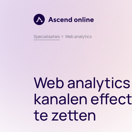
Verder naar navigatie
Ga naar hoofdinhoud
Footer
Web analytics
Specialisaties
Web analytic
kanalen effect
te zetten