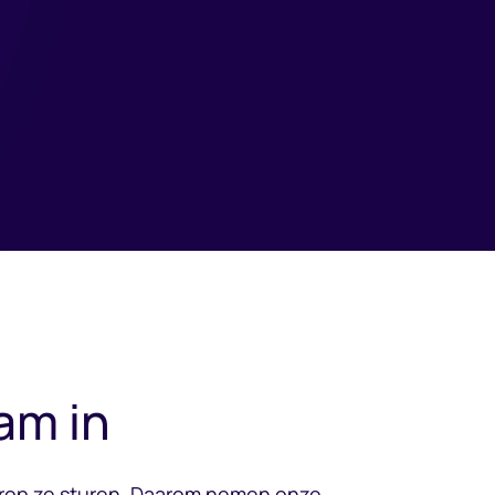
am in
aarop ze sturen. Daarom nemen onze