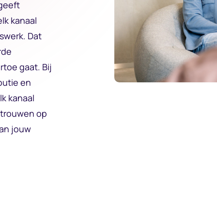
geeft
elk kanaal
iswerk. Dat
rde
toe gaat. Bij
butie en
lk kanaal
ertrouwen op
aan jouw