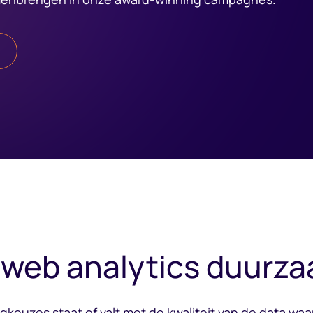
e web analytics duurza
gkeuzes staat of valt met de kwaliteit van de data w