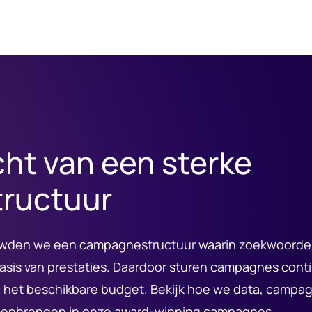
cht van een sterke
ructuur
wden we een campagnestructuur waarin zoekwoorde
asis van prestaties. Daardoor sturen campagnes cont
 het beschikbare budget. Bekijk hoe we data, campa
amenbrengen in onze award-winning campagnes.