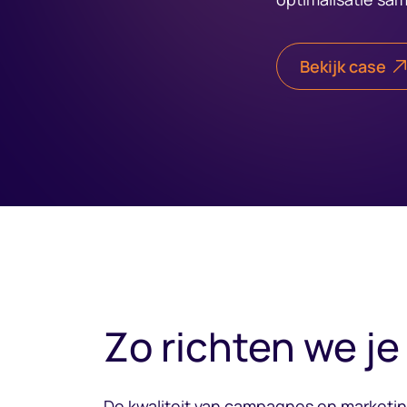
Bekijk case
Zo richten we j
De kwaliteit van campagnes en marketin