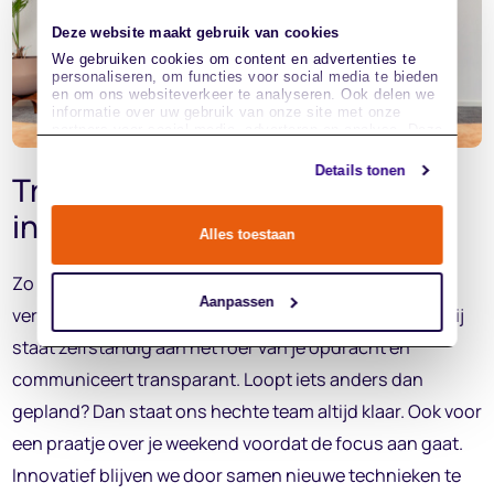
Deze website maakt gebruik van cookies
We gebruiken cookies om content en advertenties te
personaliseren, om functies voor social media te bieden
en om ons websiteverkeer te analyseren. Ook delen we
informatie over uw gebruik van onze site met onze
partners voor social media, adverteren en analyse. Deze
partners kunnen deze gegevens combineren met andere
informatie die u aan ze heeft verstrekt of die ze hebben
Details tonen
Transparant, persoonlijk
en
verzameld op basis van uw gebruik van hun services.
innovatief
Alles toestaan
Zo werken we bij Ascend Online. Altijd op basis van
Aanpassen
vertrouwen. Geen overheadrollen of controlecultuur: jij
staat zelfstandig aan het roer van je opdracht en
communiceert transparant. Loopt iets anders dan
gepland? Dan staat ons hechte team altijd klaar. Ook voor
een praatje over je weekend voordat de focus aan gaat.
Innovatief blijven we door samen nieuwe technieken te