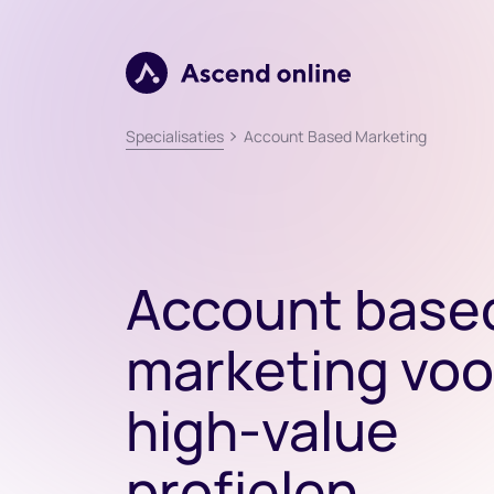
Verder naar navigatie
Ga naar hoofdinhoud
Footer
Account Based Marketing
Specialisaties
Account base
marketing voo
high-value
profielen