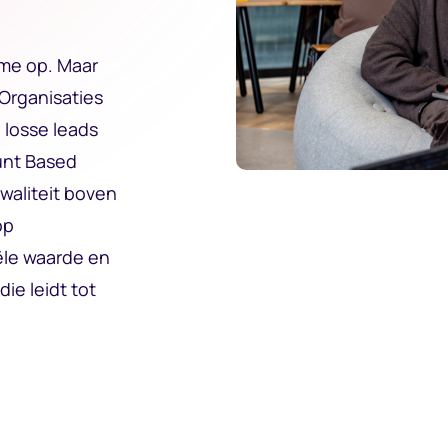
ume op. Maar
 Organisaties
 losse leads
unt Based
waliteit boven
op
ële waarde en
ie leidt tot