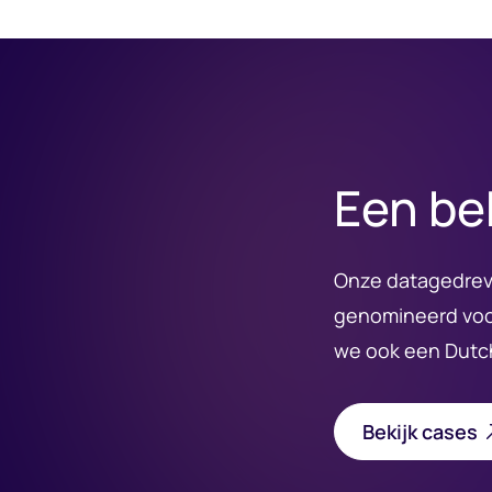
Een be
Onze datagedreve
genomineerd voo
we ook een Dutc
Bekijk cases