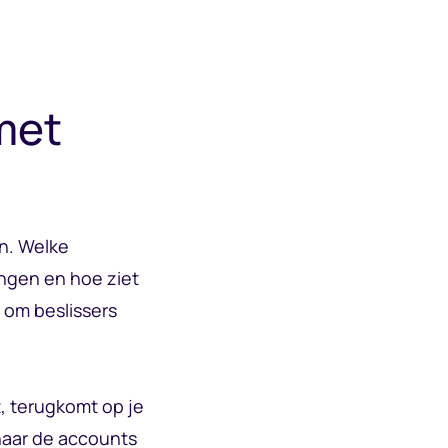
met
n. Welke
ingen en hoe ziet
 om beslissers
, terugkomt op je
naar de accounts